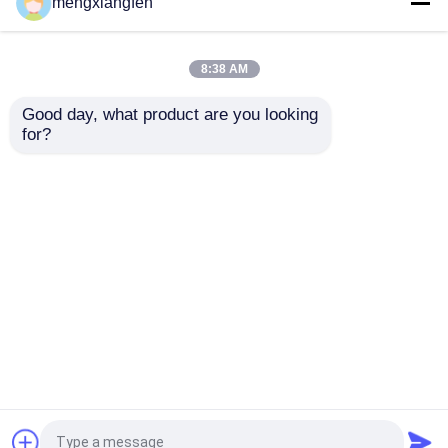
mengxiangfen
2022-09-09
8:38 AM
Αρχιτεκτονικά πλεονεκτήματα
του διαστημικού πλαισίου
Good day, what product are you looking 
for?
2022-09-09
Κατασκευή IFF του συνεδριακού
κέντρου έτοιμη μέχρι το Μάρτιο
του 2023
Αρχική Σελίδα
Περίπου εμείς
επαφή
Desktop Site
Sitemap
Privacy Policy
Ποιότητα
διαστημικά πλαίσια χάλυβα
Κίνα
εργοστάσιο.Copyright © 2026 Herbert (Suzhou)