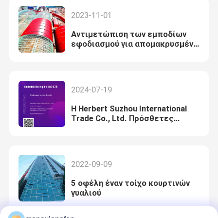
промышленных угольных
2023-11-01
складов во влажной среде
Юго-Восточной Азии
Αντιμετώπιση των εμποδίων
εφοδιασμού για απομακρυσμένη
αποθήκευση μεγάλων
διαστάσεων: Τα οφέλη
μεταφοράς των διαστημικών
πλαισίων με σφαιρίδια
2024-07-19
Η Herbert Suzhou International
Trade Co., Ltd. Πρόσθετες
εκθέσεις
2022-09-09
5 οφέλη έναν τοίχο κουρτινών
γυαλιού