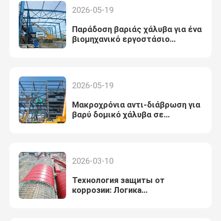
διεθνούς δικτύου σταδίων
2026-05-19
Παράδοση βαριάς χάλυβα για ένα
βιομηχανικό εργοστάσιο
μεγάλης έκτασης 27.600
τετραγωνικών μέτρων στο
Μπρουνέι
2026-05-19
Μακροχρόνια αντι-διάβρωση για
βαρύ δομικό χάλυβα σε
περιβάλλοντα εξόρυξης υψηλής
αλμυρότητας: Μηχανική
εφαρμογή της ζεστής
γαλβανίωσης (HDG) σε έργα
2026-03-10
εξόρυξης Salt Lake
Технология защиты от
коррозии: Логика
проектирования реверсивных
подъемных конструкций из
нержавеющей стали для