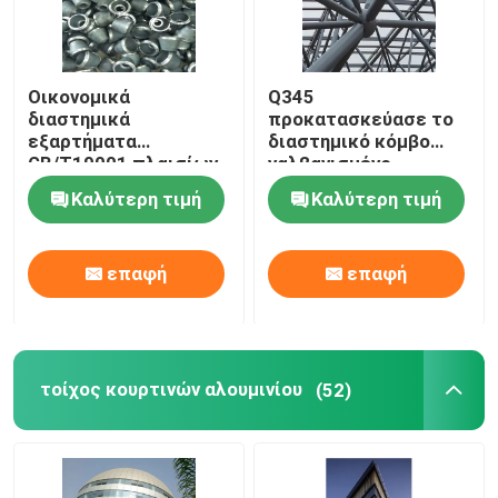
Οικονομικά
Q345
διαστημικά
προκατασκεύασε το
εξαρτήματα
διαστημικό κόμβο
GB/T19001 πλαισίων
γαλβανισμένο
ζευκτόντων κοινά
σύνδεση ΜΒ πλαισίων
Καλύτερη τιμή
Καλύτερη τιμή
άσπρα διαστημικά
επαφή
επαφή
τοίχος κουρτινών αλουμινίου
(52)