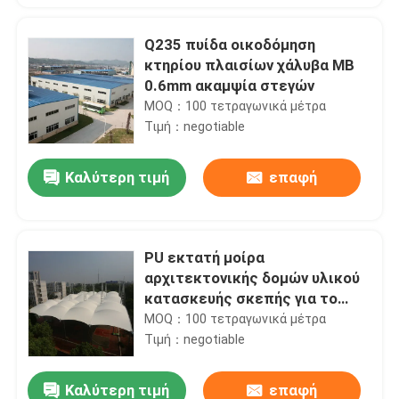
Q235 πυίδα οικοδόμηση
κτηρίου πλαισίων χάλυβα ΜΒ
0.6mm ακαμψία στεγών
MOQ：100 τετραγωνικά μέτρα
Τιμή：negotiable
Καλύτερη τιμή
επαφή
PU εκτατή μοίρα
αρχιτεκτονικής δομών υλικού
κατασκευής σκεπής για το
χώρο στάθμευσης
MOQ：100 τετραγωνικά μέτρα
αυτοκινήτων
Τιμή：negotiable
Καλύτερη τιμή
επαφή