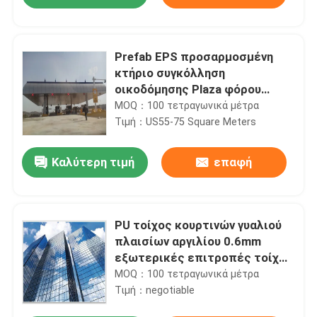
Prefab EPS προσαρμοσμένη
κτήριο συγκόλληση
οικοδόμησης Plaza φόρου
στεγών Q235
MOQ：100 τετραγωνικά μέτρα
Τιμή：US55-75 Square Meters
Καλύτερη τιμή
επαφή
Σπίτι
PU τοίχος κουρτινών γυαλιού
πλαισίων αργιλίου 0.6mm
εξωτερικές επιτροπές τοίχων
Προϊόντα
1.5mm
MOQ：100 τετραγωνικά μέτρα
Τιμή：negotiable
Περίπου εμείς