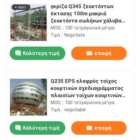
γκρίζα Q345 ζευκτόντων
έκτασης 100m μακριά
ζευκτόντα σωλήνων χάλυβα
δομών στην εγκατάσταση
MOQ：100 τετραγωνικά μέτρα
περιοχών
Τιμή：Negotiate
Καλύτερη τιμή
επαφή
Q235 EPS ελαφρύς τοίχος
κουρτινών σχεδιαγράμματος
πλαισίων τοίχων κουρτινών
αλουμινίου 50mm
MOQ：100 τετραγωνικά μέτρα
Τιμή：negotiable
Καλύτερη τιμή
επαφή