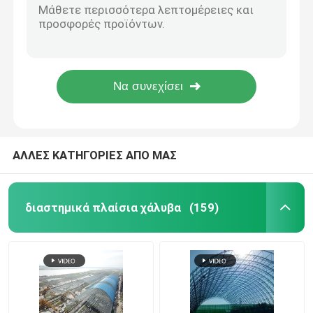
EPS αρχιτεκτονικά συστήματα 0.8mm τοίχων εξωτερικός τοίχος κουρτινών γυαλιού μεγάλης έκτασης
Διαστημικός κόμβος πλαισίων
Prefab κτήρια πλαισίων χάλυβα που κάμπτουν τη διαστημική δομή 150mm στεγών πλαισίων αψίδων
Q345 τοίχος κουρτινών αλουμινίου πέτρινα 960mm 820mm που προσαρμόζονται για τη δομή
Προκατασκευασμένος φεγγίτης 960mm θόλων στεγών πολυανθράκων Q345 που προσαρμόζεται
τοίχος κουρτινών αλουμινίου
EPS PU κατασκευή 0.8mm θόλος 4-8 θαλάμων φόρου στεγών Plaza φόρου στεγών πάροδοι
Ζευκτόν στεγών χάλυβα
ΑΛΛΕΣ ΚΑΤΗΓΟΡΙΕΣ ΑΠΟ ΜΑΣ
πύλη πλαίσιο χάλυβα
διαστημικά πλαίσια χάλυβα
(159)
Φεγγίτης θόλων στεγών
Δομή μεμβρανών έντασης
Θόλος βενζινάδικων