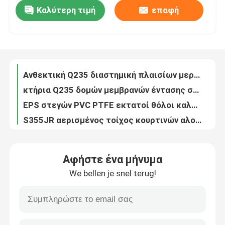
Καλύτερη τιμή
επαφή
Q235 μόνιμη συντήρηση στεγών μετάλλων ραφών 50mm PU πλαισιώνοντας επιτροπές
Ανθεκτική Q235 διαστημική πλαισίων μερών σύνδεση 960mm ζευκτόντων Decoiling διαστημική στέγη
Γύρος εργοστασίων
κτήρια Q235 δομών μεμβρανών έντασης στεγών PVDF 0.8mm για τον αθλητισμό Sdium
EPS στεγών PVC PTFE εκτατοί θόλοι καλωδίων μεμβρανών χωρικοί που ενώνουν στενά για τη δομή
Ποιοτικός έλεγχος
S355JR αερισμένος τοίχος κουρτινών αλουμινίου 50mm πιάτο μαγγάνιου μαγνήσιου 960mm
EPS σταθερότητας διαστημική αναστολή μεγάλα 0.3260.8mm στεγών πλαισίων χάλυβα
Μας ελάτε σε επαφή με
Q355 καυτή εμβύθιση που γαλβανίζει τη διαστημική διάρκεια συγκόλλησης σφαιρών πλαισίων σφαιρών μπουλονιών πλέγματος
S235JR διαστημικός συνδετήρας 0.6mm στέγη ΜΒ κόμβων πλαισίων υψηλής αντοχής
Ειδήσεις
Προκατασκευασμένο διαστημικό μπουλόνι προσαρμοσμένο σφαίρα ΜΒ κόμβων πλαισίων στην εγκατάσταση περιοχών
PU 950mm διαστημικά εξαρτήματα 820mm πλαισίων σύνδεσης σφαιρών μπουλονιών στεγών στέγη
Περιπτώσεις
Αφήστε ένα μήνυμα
Η στέγη S235JR Premade Gambrel δένει Punching 30 FT για τον τοίχο κουρτινών
We bellen je snel terug!
Ενιαίο EPS ζευκτόντων στεγών χάλυβα κλίσεων ελαφρύ ζευκτόν φωτισμού που προσαρμόζεται για τη γυμναστική
διαστημικά πλαίσια χάλυβα
S235JR διαστημική ένωση σφαιρών σύνδεσης πλαισίων 820mm στέγη 950mm για το κτήριο χάλυβα
Q235 υψηλής αντοχής σωληνοειδές χάλυβα στεγών Punching ζευκτόντων αργιλίου ζευκτόντων τετραγωνικό
Διαστημικό ζευκτόν πλαισίων
Αδιάβροχη διαστημική ένωση 100m300m κόμβων πλαισίων για την αποθήκευση άνθρακα