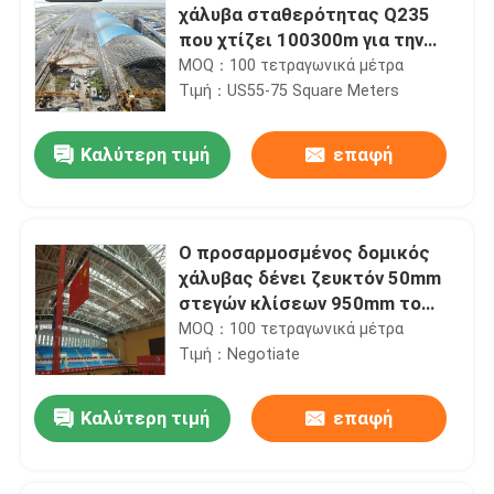
χάλυβα σταθερότητας Q235
που χτίζει 100300m για την
αποθήκευση άνθρακα
MOQ：100 τετραγωνικά μέτρα
Τιμή：US55-75 Square Meters
Καλύτερη τιμή
επαφή
Ο προσαρμοσμένος δομικός
χάλυβας δένει ζευκτόν 50mm
στεγών κλίσεων 950mm το
ενιαίο
MOQ：100 τετραγωνικά μέτρα
Τιμή：Negotiate
Καλύτερη τιμή
επαφή