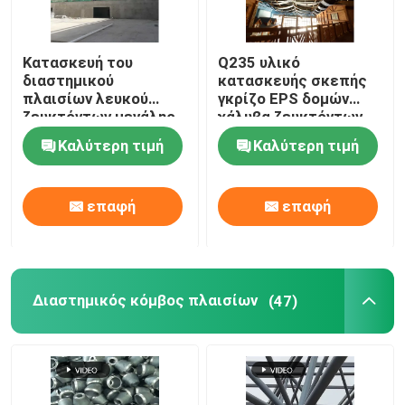
Κατασκευή του
Q235 υλικό
διαστημικού
κατασκευής σκεπής
πλαισίων λευκού
γκρίζο EPS δομών
ζευκτόντων μεγάλης
χάλυβα ζευκτόντων
έκτασης ικανότητας
για το εσωτερικό
Καλύτερη τιμή
Καλύτερη τιμή
ζευκτόντων
θεματικό πάρκο
κάμπτοντας
νερού
επαφή
επαφή
Διαστημικός κόμβος πλαισίων
(47)