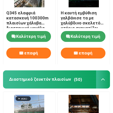
δομή χάλυβα σταδίων
Q345 ελαφριά
Η καυτή εμβύθιση
κατασκευή 100300m
γαλβάνισε τα με
πλαισίων χάλυβα
χαλύβδινο σκελετό
Δομή στεγών αποθηκών εμπορευμάτων
διαστημική μεγάλη
κτήρια σχηματίζει
έκταση πλέγματος
αψίδα το δομικό
Καλύτερη τιμή
Καλύτερη τιμή
πλαισίων
διαστημικό πλαίσιο
300m
Συντήρηση στεγών μετάλλων
επαφή
επαφή
Διαστημικό ζευκτόν πλαισίων
(50)