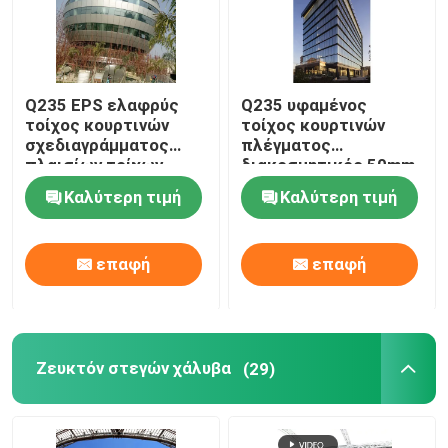
Q235 EPS ελαφρύς
Q235 υφαμένος
τοίχος κουρτινών
τοίχος κουρτινών
σχεδιαγράμματος
πλέγματος
πλαισίων τοίχων
διακοσμητικός 50mm
κουρτινών αλουμινίου
για τα υψηλά κτήρια
Καλύτερη τιμή
Καλύτερη τιμή
50mm
ανόδου
επαφή
επαφή
Ζευκτόν στεγών χάλυβα
(29)