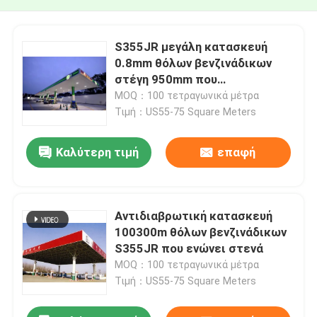
S355JR μεγάλη κατασκευή
0.8mm θόλων βενζινάδικων
στέγη 950mm που
προσαρμόζεται
MOQ：100 τετραγωνικά μέτρα
Τιμή：US55-75 Square Meters
Καλύτερη τιμή
επαφή
Αντιδιαβρωτική κατασκευή
100300m θόλων βενζινάδικων
S355JR που ενώνει στενά
MOQ：100 τετραγωνικά μέτρα
Τιμή：US55-75 Square Meters