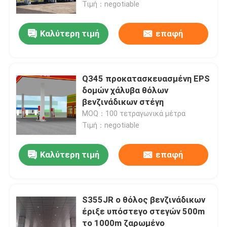
Τιμή：negotiable
Καλύτερη τιμή
επαφή
Q345 προκατασκευασμένη EPS
δομών χάλυβα θόλων
βενζινάδικων στέγη
MOQ：100 τετραγωνικά μέτρα
Τιμή：negotiable
Καλύτερη τιμή
επαφή
Σπίτι
Προϊόντα
S355JR ο θόλος βενζινάδικων
έριξε υπόστεγο στεγών 500m
το 1000m ζαρωμένο
Περίπου εμείς