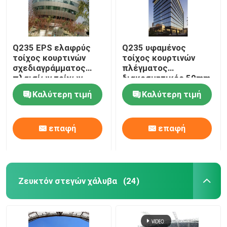
Q235 EPS ελαφρύς
Q235 υφαμένος
τοίχος κουρτινών
τοίχος κουρτινών
σχεδιαγράμματος
πλέγματος
πλαισίων τοίχων
διακοσμητικός 50mm
κουρτινών αλουμινίου
για τα υψηλά κτήρια
Καλύτερη τιμή
Καλύτερη τιμή
50mm
ανόδου
επαφή
επαφή
Ζευκτόν στεγών χάλυβα
(24)