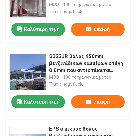
MOQ：100 τετραγωνικά μέτρα
Τιμή：negotiable
Γύρος εργοστασίων
Καλύτερη τιμή
επαφή
Ποιοτικός έλεγχος
Μας ελάτε σε επαφή με
S355JR θόλος 950mm
βενζινάδικων καυσίμων στέγη
0.8mm που αντιστέκεται
Ειδήσεις
στους ανέμους
MOQ：100 τετραγωνικά μέτρα
Τιμή：negotiable
Περιπτώσεις
Καλύτερη τιμή
επαφή
διαστημικά πλαίσια χάλυβα
EPS ο μικρός θόλος
Διαστημικό ζευκτόν πλαισίων
βενζινάδικων στεγών που