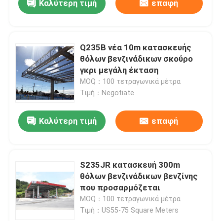
Καλύτερη τιμή
επαφή
Q235B νέα 10m κατασκευής
θόλων βενζινάδικων σκούρο
γκρι μεγάλη έκταση
MOQ：100 τετραγωνικά μέτρα
Τιμή：Negotiate
Καλύτερη τιμή
επαφή
S235JR κατασκευή 300m
θόλων βενζινάδικων βενζίνης
που προσαρμόζεται
MOQ：100 τετραγωνικά μέτρα
Τιμή：US55-75 Square Meters