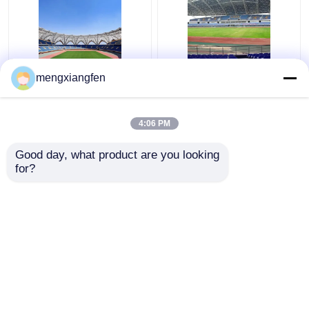
Q235 καμμμένος
Εισελκόμενα Q355
mengxiangfen
χάλυβα σταθερός
γυαλιού θόλων
πράσινος ζευκτόντων
στεγών ζευκτόντα
στεγών μετάλλων
στεγών μετάλλων
4:06 PM
στεγών ζαρωμένος
κατασκευής καμμμένα
Καλύτερη τιμή
Καλύτερη τιμή
ζευκτόν
ασήμι
Good day, what product are you looking 
for?
επαφή
επαφή
Δείτε περισσότερων
Αρχική Σελίδα
Περίπου εμείς
επαφή
Desktop Site
Sitemap
Privacy Policy