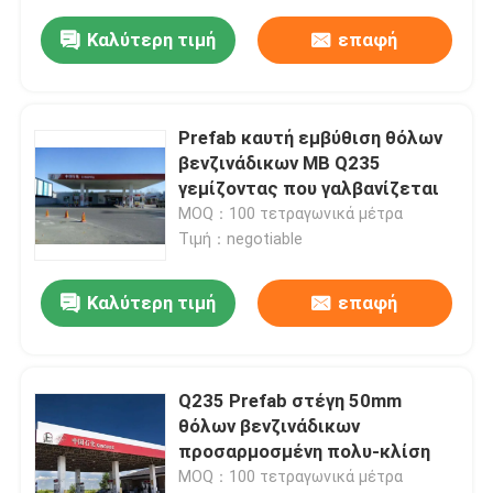
Καλύτερη τιμή
επαφή
Prefab καυτή εμβύθιση θόλων
βενζινάδικων ΜΒ Q235
γεμίζοντας που γαλβανίζεται
MOQ：100 τετραγωνικά μέτρα
Τιμή：negotiable
Καλύτερη τιμή
επαφή
Q235 Prefab στέγη 50mm
θόλων βενζινάδικων
προσαρμοσμένη πολυ-κλίση
MOQ：100 τετραγωνικά μέτρα