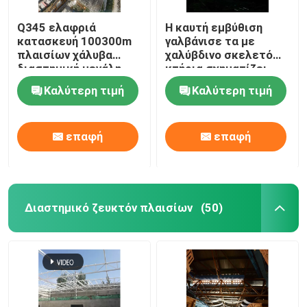
Q345 ελαφριά
Η καυτή εμβύθιση
κατασκευή 100300m
γαλβάνισε τα με
πλαισίων χάλυβα
χαλύβδινο σκελετό
διαστημική μεγάλη
κτήρια σχηματίζει
έκταση πλέγματος
αψίδα το δομικό
Καλύτερη τιμή
Καλύτερη τιμή
πλαισίων
διαστημικό πλαίσιο
300m
επαφή
επαφή
Διαστημικό ζευκτόν πλαισίων
(50)