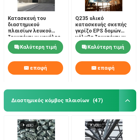
Κατασκευή του
Q235 υλικό
διαστημικού
κατασκευής σκεπής
πλαισίων λευκού
γκρίζο EPS δομών
ζευκτόντων μεγάλης
χάλυβα ζευκτόντων
έκτασης ικανότητας
για το εσωτερικό
Καλύτερη τιμή
Καλύτερη τιμή
ζευκτόντων
θεματικό πάρκο
κάμπτοντας
νερού
επαφή
επαφή
Διαστημικός κόμβος πλαισίων
(47)