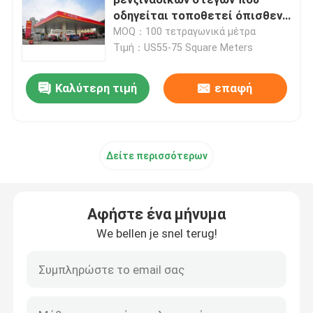
οδηγείται τοποθετεί όπισθεν
πλέγμα στρώματος 30m το
MOQ：100 τετραγωνικά μέτρα
Διαστημικός κόμβος πλαισίων
ενιαίο
Τιμή：US55-75 Square Meters
τοίχος κουρτινών αλουμινίου
Καλύτερη τιμή
επαφή
Ζευκτόν στεγών χάλυβα
Δείτε περισσότερων
πύλη πλαίσιο χάλυβα
Αφήστε ένα μήνυμα
Φεγγίτης θόλων στεγών
We bellen je snel terug!
Δομή μεμβρανών έντασης
Θόλος βενζινάδικων