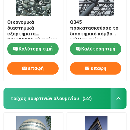
Οικονομικά
Q345
διαστημικά
προκατασκεύασε το
εξαρτήματα
διαστημικό κόμβο
GB/T19001 πλαισίων
γαλβανισμένο
ζευκτόντων κοινά
σύνδεση ΜΒ πλαισίων
Καλύτερη τιμή
Καλύτερη τιμή
άσπρα διαστημικά
επαφή
επαφή
τοίχος κουρτινών αλουμινίου
(52)