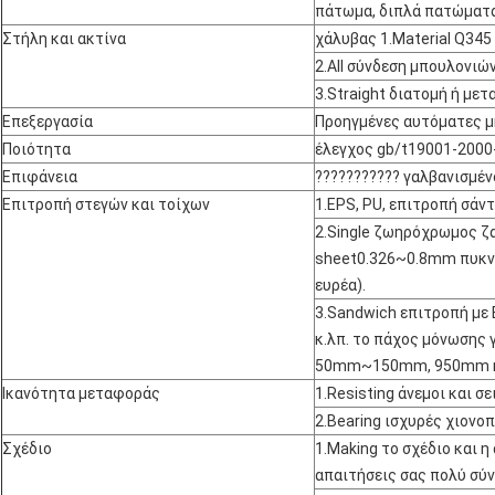
πάτωμα, διπλά πατώματα
Στήλη και ακτίνα
χάλυβας 1.Material Q345
2.All σύνδεση μπουλονιών
3.Straight διατομή ή μετ
Επεξεργασία
Προηγμένες αυτόματες 
Ποιότητα
έλεγχος gb/t19001-2000
Επιφάνεια
??????????? γαλβανισμέ
Επιτροπή στεγών και τοίχων
1.EPS, PU, επιτροπή σάν
2.Single ζωηρόχρωμος 
sheet0.326~0.8mm πυκν
ευρέα).
3.Sandwich επιτροπή με
κ.λπ. το πάχος μόνωσης
50mm~150mm, 950mm 
Ικανότητα μεταφοράς
1.Resisting άνεμοι και σ
2.Bearing ισχυρές χιονο
Σχέδιο
1.Making το σχέδιο και 
απαιτήσεις σας πολύ σύν