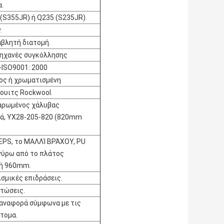
.
 (S355JR) ή Q235 (S235JR).
.
αβλητή διατομή.
μηχανές συγκόλλησης
-ISO9001: 2000
νος ή χρωματισμένη
τουιτς Rockwool.
ζαρωμένος χάλυβας
ά, YX28-205-820 (820mm
 EPS, το ΜΑΛΛΊ ΒΡΆΧΟΥ, PU
 γύρω από το πλάτος
ή 960mm.
εισμικές επιδράσεις.
πτώσεις.
η αναφορά σύμφωνα με τις
τομα.