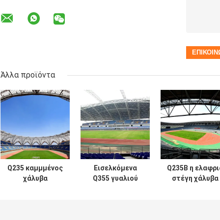
Άλλα προϊόντα
Q235 καμμμένος
Εισελκόμενα
Q235B η ελαφρι
χάλυβα
Q355 γυαλιού
στέγη χάλυβα
σταθερός
θόλων στεγών
μετρητών δένε
πράσινος
ζευκτόντα
τη στέγη
ζευκτόντων
στεγών
επιτροπής
στεγών
μετάλλων
χάλυβα 20 FT