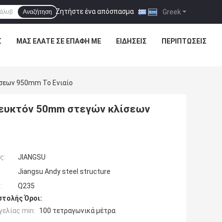
Ζητήστε ένα απόσπασμα
|
Greek
Αναζήτηση
Σ
ΜΑΣ ΕΛΆΤΕ ΣΕ ΕΠΑΦΉ ΜΕ
ΕΙΔΉΣΕΙΣ
ΠΕΡΙΠΤΏΣΕΙΣ
σεων 950mm Το Ενιαίο
ζευκτόν 50mm στεγών κλίσεων
ς:
JIANGSU
Jiangsu Andy steel structure
:
Q235
τολής Όροι:
ελίας min:
100 τετραγωνικά μέτρα