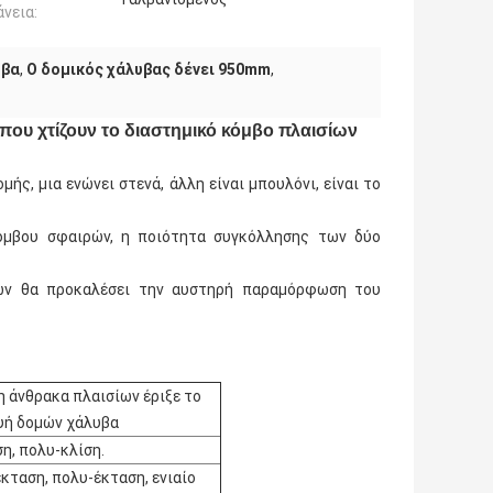
νεια:
υβα
,
Ο δομικός χάλυβας δένει 950mm
,
ου χτίζουν το διαστημικό κόμβο πλαισίων
ής, μια ενώνει στενά, άλλη είναι μπουλόνι, είναι το
όμβου σφαιρών, η ποιότητα συγκόλλησης των δύο
ών θα προκαλέσει την αυστηρή παραμόρφωση του
 άνθρακα πλαισίων έριξε το
υή δομών χάλυβα
ση, πολυ-κλίση.
έκταση, πολυ-έκταση, ενιαίο