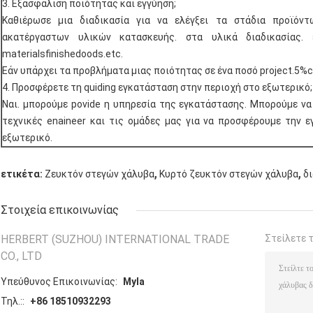
3. Εξασφάλιση ποιότητας και εγγύηση;
Καθιέρωσε μια διαδικασία για να ελέγξει τα στάδια προϊόντ
ακατέργαστων υλικών κατασκευής. στα υλικά διαδικασίας. 
materialsfinishedoods.etc.
Εάν υπάρχει τα προβλήματα μιας ποιότητας σε ένα ποσό project.5%
4. Προσφέρετε τη quiding εγκατάσταση στην περιοχή στο εξωτερικό;
Ναι. μπορούμε povide η υπηρεσία της εγκατάστασης. Μπορούμε να
τεχνικές enaineer και τις ομάδες μας για να προσφέρουμε την 
εξωτερικό.
,
,
ετικέτα:
Ζευκτόν στεγών χάλυβα
Κυρτό ζευκτόν στεγών χάλυβα
δ
Στοιχεία επικοινωνίας
HERBERT (SUZHOU) INTERNATIONAL TRADE
Στείλετε 
CO., LTD
Υπεύθυνος Επικοινωνίας:
Myla
Τηλ.::
+86 18510932293