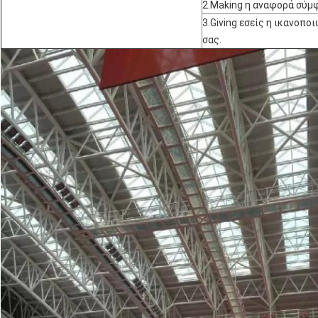
2.Making η αναφορά σύμφ
3.Giving εσείς η ικανοπ
σας.