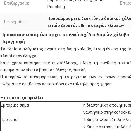
Επεξεργασία:
Επιφά
Punching
Προσαρμοσμένα ζευκτόντα δομικού χάλ
Επισημαίνω:
Ενιαίο ζευκτόν 50mm στεγών κλίσεων
Προκατασκευασμένα αρχιτεκτονικά σχέδια δομών χάλυβα π
Περιγραφή
Το πλαίσιο πλέγματος ανήκει στη δομή χάλυβα, έτσι η ένωση της δομ
κλειδί στον έλεγχο.
Κατά χρησιμοποίηση της συγκόλλησης, υλική τη σύνθεση του κ
ημισφαιρίων είναι ο βασικός έλεγχος, επειδή
Η υπερβολικό παραμόρφωση ή το ράγισμα των ενώσεων σφαιρ
πλέγματος και θα την καταστήσει ακατάλληλη προς χρήση.
Επιτραπέζιο φύλλο
Εμπορικό σήμα
η διαστημική αποθήκευση
ναυπηγείο στην κατασκε
Πρότυπο
1.Single κλίση, διπλή κλί
2.Single έκταση, διπλός-