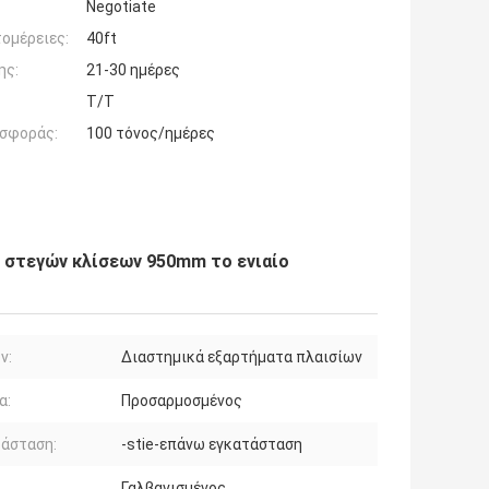
Negotiate
ομέρειες:
40ft
ης:
21-30 ημέρες
T/T
σφοράς:
100 τόνος/ημέρες
 στεγών κλίσεων 950mm το ενιαίο
ν:
Διαστημικά εξαρτήματα πλαισίων
α:
Προσαρμοσμένος
τάσταση:
-stie-επάνω εγκατάσταση
Γαλβανισμένος