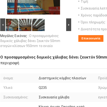
Τιμή:
Συσκευασία λεπτ
Χρόνος παράδοσ
Όροι πληρωμής:
Δυνατότητα προ
Μεγάλες Εικόνας :
Ο προσαρμοσμένος
Επικοινωνία
δομικός χάλυβας δένει ζευκτόν 50mm
στεγών κλίσεων 950mm το ενιαίο
Ο προσαρμοσμένος δομικός χάλυβας δένει ζευκτόν 50mm
περιγραφή
όνομα:
Διαστημικός κόμβος πλαισίων
Προϊό
Υλικό:
Q235
Χρώμ
Συσκευασμένος:
Συσκευασία χάλυβα
εγκα
Κάμψη, ένωση, Decoiling, κοπή,