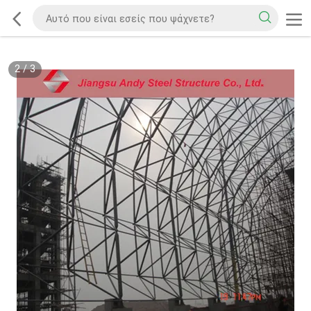
2
/
3