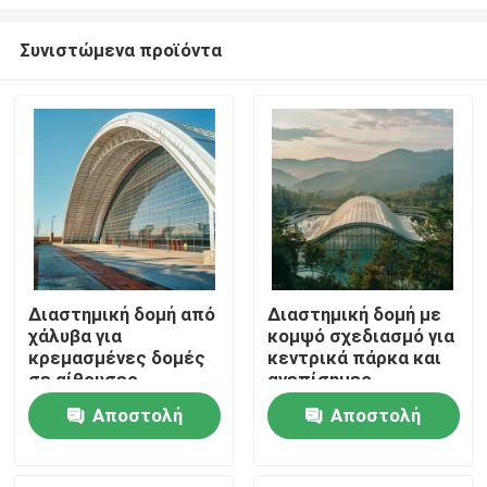
Συνιστώμενα προϊόντα
Διαστημική δομή από
Διαστημική δομή με
χάλυβα για
κομψό σχεδιασμό για
Σπίτι
κρεμασμένες δομές
κεντρικά πάρκα και
σε αίθουσες
ανεπίσημες
κινηματογράφου που
εγκαταστάσεις
Προϊόντα
Αποστολή
Αποστολή
μεγιστοποιούν το
χώρο και την
ερώτησης
ερώτησης
ποιότητα του ήχου
Περίπου εμείς