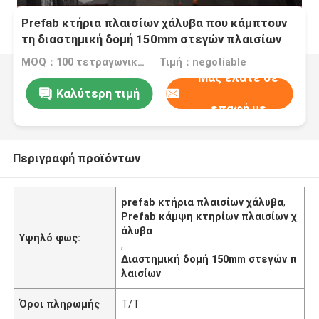
Prefab κτήρια πλαισίων χάλυβα που κάμπτουν
τη διαστημική δομή 150mm στεγών πλαισίων
αψίδων
MOQ：100 τετραγωνικά μέτρα
Τιμή：negotiable
Μας ελάτε σε
Καλύτερη τιμή
επαφή με
Περιγραφή προϊόντων
prefab κτήρια πλαισίων χάλυβα
,
Prefab κάμψη κτηρίων πλαισίων χ
άλυβα
Υψηλό φως:
,
Διαστημική δομή 150mm στεγών π
λαισίων
Όροι πληρωμής
T/T