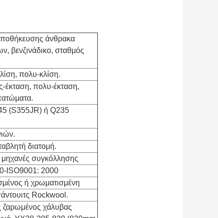
αποθήκευσης άνθρακα
ων, βενζινάδικο, σταθμός
κλίση, πολυ-κλίση.
ς-έκταση, πολυ-έκταση,
πατώματα.
345 (S355JR) ή Q235
ιών.
εταβλητή διατομή.
 μηχανές συγκόλλησης
00-ISO9001: 2000
σμένος ή χρωματισμένη
σάντουιτς Rockwool.
ς ζαρωμένος χάλυβας