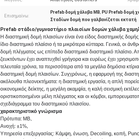
Prefab δομή χάλυβα ΜΒ
,
PU Prefab δομή 
Επισημαίνω:
Σταδίων δομή που γαλβανίζεται εκτατή
Prefab στάδιο/γυμναστήριο πλαισίων δομών χάλυβα χαμ
Η διαστημική δομή πλαισίων είναι ένα είδος διαστημικής
 δομής
ίδιο
 διαστημικό
 πλαίσιο
ή τα μικρότερα κύτταρα. Γενικά, οι άν
δομή πλέγματος ως επίπεδο διαστημικό
 διαστημικό
 πλαίσιο
. Α
ζευκτόντων έχει αναπτυχθεί γρήγορα και ευρέως έχει χρησιμοπ
τελευταία χρόνια, τα περισσότερα από τα μεγάλα δημόσια κτίρια,
διαστημική
δομή
πλαισίων
. Συγχρόνως, η εφαρμογή της
 διαστ
ακόλουθα πλεονεκτήματα: η διαστημική εργασία, η απλή πορεία
οικονομικός δείκτης, η μεγάλη ακαμψία, η καλή σεισμική εκτέλε
οριστικοποιημένοι μέλη πλέγματος και οι κόμβοι, εμπορευματο
σχεδιάγραμμα του
 διαστημικού
 πλαισίου
.
χαρακτηριστικό γνώρισμα
Πρότυπα: ΜΒ,
Ανοχή: ±1%,
Υπηρεσία επεξεργασίας: Κάμψη, ένωση, Decoiling, κοπή, Punc