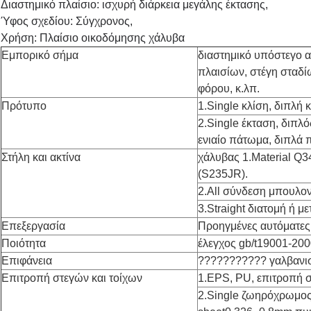
Διαστημικό πλαίσιο: ισχυρή διάρκεια μεγάλης έκτασης,
Ύφος σχεδίου: Σύγχρονος,
Χρήση: Πλαίσιο οικοδόμησης χάλυβα
Εμπορικό σήμα
διαστημικό υπόστεγο 
πλαισίων, στέγη σταδί
φόρου, κ.λπ.
Πρότυπο
1.Single κλίση, διπλή 
2.Single έκταση, διπλό
ενιαίο πάτωμα, διπλά 
Στήλη και ακτίνα
χάλυβας 1.Material Q
(S235JR).
2.All σύνδεση μπουλον
3.Straight διατομή ή μ
Επεξεργασία
Προηγμένες αυτόματες
Ποιότητα
έλεγχος gb/t19001-20
Επιφάνεια
??????????? γαλβανι
Επιτροπή στεγών και τοίχων
1.EPS, PU, επιτροπή 
2.Single ζωηρόχρωμο