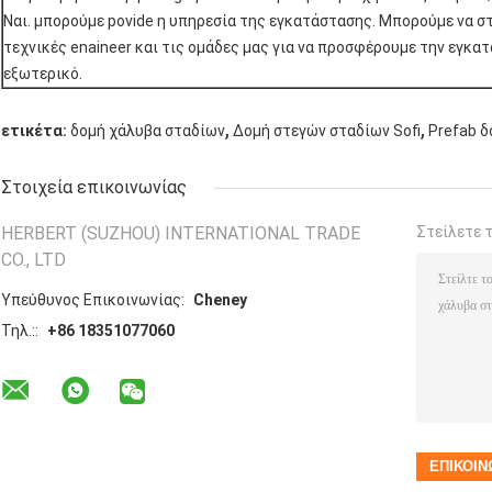
Ναι. μπορούμε povide η υπηρεσία της εγκατάστασης. Μπορούμε να σ
τεχνικές enaineer και τις ομάδες μας για να προσφέρουμε την εγκα
εξωτερικό.
,
,
ετικέτα:
δομή χάλυβα σταδίων
Δομή στεγών σταδίων Sofi
Prefab δ
Στοιχεία επικοινωνίας
HERBERT (SUZHOU) INTERNATIONAL TRADE
Στείλετε 
CO., LTD
Υπεύθυνος Επικοινωνίας:
Cheney
Τηλ.::
+86 18351077060