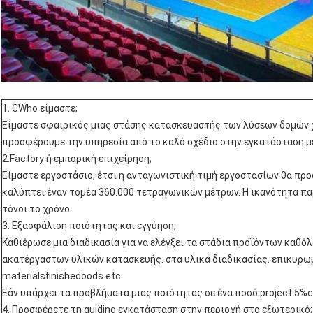
1. CWho είμαστε;
Είμαστε σφαιρικός μιας στάσης κατασκευαστής των λύσεων δομών 
προσφέρουμε την υπηρεσία από το καλό σχέδιο στην εγκατάσταση με
2.Factory ή εμπορική επιχείρηση;
Είμαστε εργοστάσιο, έτσι η ανταγωνιστική τιμή εργοστασίων θα προ
καλύπτει έναν τομέα 360.000 τετραγωνικών μέτρων. Η ικανότητα πα
τόνοι το χρόνο.
3. Εξασφάλιση ποιότητας και εγγύηση;
Καθιέρωσε μια διαδικασία για να ελέγξει τα στάδια προϊόντων καθόλ
ακατέργαστων υλικών κατασκευής. στα υλικά διαδικασίας. επικυρω
materialsfinishedoods.etc.
Εάν υπάρχει τα προβλήματα μιας ποιότητας σε ένα ποσό project.5%
4. Προσφέρετε τη quiding εγκατάσταση στην περιοχή στο εξωτερικό;