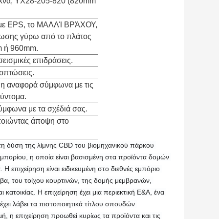
κνά, YX28-205-820 (820mm
 με EPS, το ΜΑΛΛΊ ΒΡΆΧΟΥ,
νωσης γύρω από το πλάτος
 ή 960mm.
 σεισμικές επιδράσεις.
νοπτώσεις.
ι η αναφορά σύμφωνα με τις
ύντομα.
ύμφωνα με τα σχέδιά σας.
οποιώντας άποψη στο
τη δύση της λίμνης CBD του βιομηχανικού πάρκου 
μπορίου, η οποία είναι βασισμένη στα προϊόντα δομών 
 επιχείρηση είναι ειδικευμένη στο διεθνές εμπόριο 
βα, του τοίχου κουρτινών, της δομής μεμβρανών, 
κατοικίας. Η επιχείρηση έχει μια περιεκτική Ε&Α, ένα 
έχει λάβει τα πιστοποιητικά τίτλου σπουδών 
ή, η επιχείρηση προωθεί κυρίως τα προϊόντα και τις 