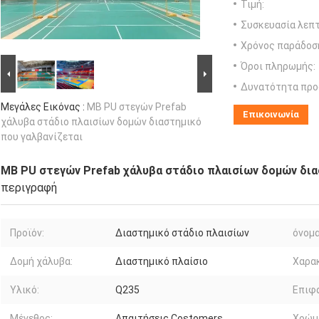
Τιμή:
Συσκευασία λεπτ
Χρόνος παράδοσ
Όροι πληρωμής:
Δυνατότητα προ
Μεγάλες Εικόνας :
ΜΒ PU στεγών Prefab
Επικοινωνία
χάλυβα στάδιο πλαισίων δομών διαστημικό
που γαλβανίζεται
ΜΒ PU στεγών Prefab χάλυβα στάδιο πλαισίων δομών δια
περιγραφή
Προϊόν:
Διαστημικό στάδιο πλαισίων
όνομα
Δομή χάλυβα:
Διαστημικό πλαίσιο
Χαρακ
Υλικό:
Q235
Επιφά
Μέγεθος:
Απαιτήσεις Costomers
Χρώμ