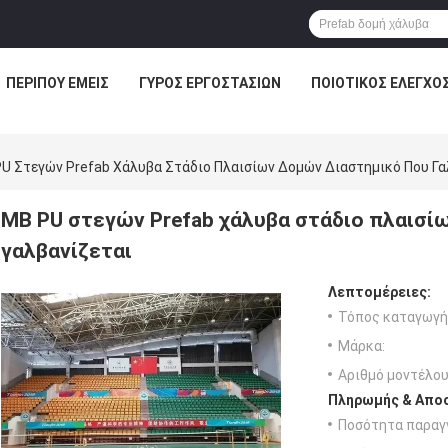
ΠΕΡΊΠΟΥ ΕΜΕΊΣ
ΓΎΡΟΣ ΕΡΓΟΣΤΑΣΊΩΝ
ΠΟΙΟΤΙΚΌΣ ΈΛΕΓΧΟ
U Στεγών Prefab Χάλυβα Στάδιο Πλαισίων Δομών Διαστημικό Που Γα
ΜΒ PU στεγών Prefab χάλυβα στάδιο πλαισί
γαλβανίζεται
Λεπτομέρειες:
Τόπος καταγωγή
Μάρκα:
Αριθμό μοντέλου
Πληρωμής & Αποσ
Ποσότητα παραγγ