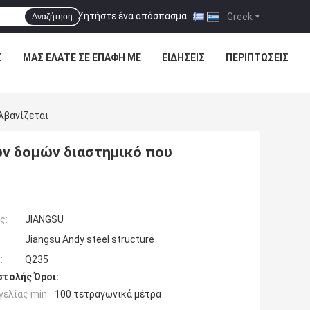
Ζητήστε ένα απόσπασμα
|
Greek
Αναζήτηση
Σ
ΜΑΣ ΕΛΆΤΕ ΣΕ ΕΠΑΦΉ ΜΕ
ΕΙΔΉΣΕΙΣ
ΠΕΡΙΠΤΏΣΕΙΣ
λβανίζεται
ων δομών διαστημικό που
ς:
JIANGSU
Jiangsu Andy steel structure
:
Q235
τολής Όροι:
ελίας min:
100 τετραγωνικά μέτρα