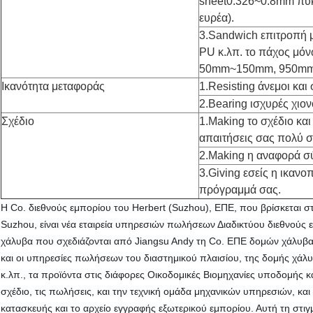
sheet0.326~0.8mm πυ
ευρέα).
3.Sandwich επιτροπή
PU κ.λπ. το πάχος μό
50mm~150mm, 950mm
Ικανότητα μεταφοράς
1.Resisting άνεμοι και
2.Bearing ισχυρές χιο
Σχέδιο
1.Making το σχέδιο κα
απαιτήσεις σας πολύ σ
2.Making η αναφορά σ
3.Giving εσείς η ικαν
πρόγραμμά σας.
Η Co. διεθνούς εμπορίου του Herbert (Suzhou), ΕΠΕ, που βρίσκεται σ
Suzhou, είναι νέα εταιρεία υπηρεσιών πωλήσεων Διαδικτύου διεθνούς ε
χάλυβα που σχεδιάζονται από Jiangsu Andy τη Co. ΕΠΕ δομών χάλυβα. Η
και οι υπηρεσίες πωλήσεων του διαστημικού πλαισίου, της δομής χάλυ
κ.λπ., τα προϊόντα στις διάφορες Οικοδομικές Βιομηχανίες υποδομής και 
σχέδιο, τις πωλήσεις, και την τεχνική ομάδα μηχανικών υπηρεσιών, και 
κατασκευής και το αρχείο εγγραφής εξωτερικού εμπορίου. Αυτή τη στιγμ