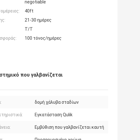
negotiable
ομέρειες:
40ft
ης:
21-30 ημέρες
T/T
σφοράς:
100 τόνος/ημέρες
στημικό που γαλβανίζεται
:
δομή χάλυβα σταδίων
τηριστικά:
Εγκατάσταση Qulik
νεια:
Εμβύθιση που γαλβανίζεται καυτή
α:
Προσαρμοσμένο χρώμα