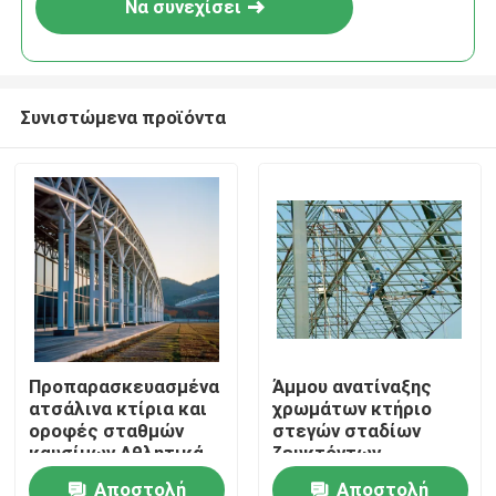
Να συνεχίσει
Συνιστώμενα προϊόντα
Σπίτι
Προπαρασκευασμένα
Άμμου ανατίναξης
ατσάλινα κτίρια και
χρωμάτων κτήριο
Προϊόντα
οροφές σταθμών
στεγών σταδίων
καυσίμων Αθλητικά
ζευκτόντων
έργα συγκόλλησης
πλαισίων που
Αποστολή
Αποστολή
Περίπου εμείς