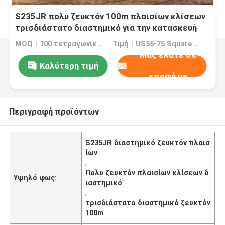
S235JR πολυ ζευκτόν 100m πλαισίων κλίσεων
τρισδιάστατο διαστημικό για την κατασκευή
υπόστεγων αεροπλάνων
MOQ：100 τετραγωνικά μέτρα
Τιμή：US55-75 Square Meters
Μας ελάτε σε
Καλύτερη τιμή
επαφή με
Περιγραφή προϊόντων
S235JR διαστημικό ζευκτόν πλαισ
ίων
,
Πολυ ζευκτόν πλαισίων κλίσεων δ
Υψηλό φως:
ιαστημικό
,
τρισδιάστατο διαστημικό ζευκτόν
100m