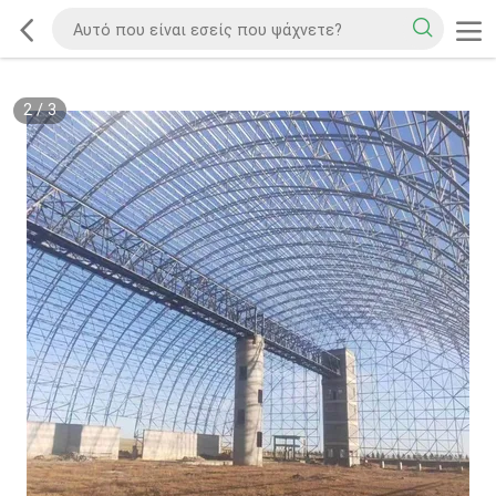
2
/
3