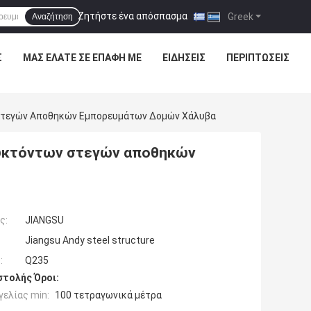
Ζητήστε ένα απόσπασμα
|
Greek
Αναζήτηση
Σ
ΜΑΣ ΕΛΆΤΕ ΣΕ ΕΠΑΦΉ ΜΕ
ΕΙΔΉΣΕΙΣ
ΠΕΡΙΠΤΏΣΕΙΣ
 Στεγών Αποθηκών Εμπορευμάτων Δομών Χάλυβα
ευκτόντων στεγών αποθηκών
ς:
JIANGSU
Jiangsu Andy steel structure
:
Q235
τολής Όροι:
ελίας min:
100 τετραγωνικά μέτρα