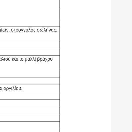
ωτίων, στρογγυλός σωλήνας,
λιού και το μαλλί βράχου
α αργιλίου.