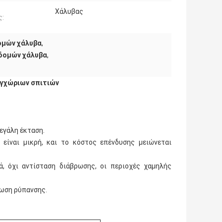
Χάλυβας
ς:
ομών χάλυβα
,
δομών χάλυβα
,
εγχώριων σπιτιών
μεγάλη έκταση.
είναι μικρή, και το κόστος επένδυσης μειώνεται
, όχι αντίσταση διάβρωσης, οι περιοχές χαμηλής
λωση ρύπανσης.