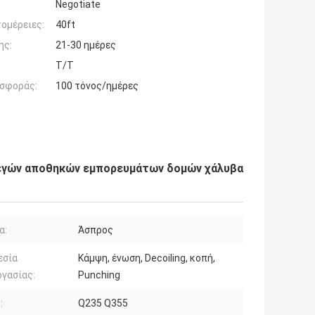
Negotiate
ομέρειες:
40ft
ης:
21-30 ημέρες
T/T
σφοράς:
100 τόνος/ημέρες
τεγών αποθηκών εμπορευμάτων δομών χάλυβα
α:
Άσπρος
εσία
Κάμψη, ένωση, Decoiling, κοπή,
ργασίας:
Punching
:
Q235 Q355