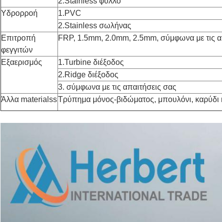
2.Stainless φύλλο
Υδρορροή
1.PVC
2.Stainless σωλήνας
Επιτροπή
FRP, 1.5mm, 2.0mm, 2.5mm, σύμφωνα με τις α
φεγγιτών
Εξαερισμός
1.Turbine διέξοδος
2.Ridge διέξοδος
3. σύμφωνα με τις απαιτήσεις σας
Άλλα materialss
Τρύπημα μόνος-βιδώματος, μπουλόνι, καρύδι 