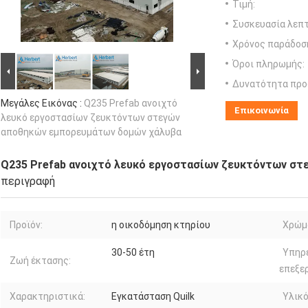
Τιμή:
Συσκευασία λεπτ
Χρόνος παράδοσ
Όροι πληρωμής:
Δυνατότητα προ
Μεγάλες Εικόνας :
Q235 Prefab ανοιχτό
Επικοινωνία
λευκό εργοστασίων ζευκτόντων στεγών
αποθηκών εμπορευμάτων δομών χάλυβα
Q235 Prefab ανοιχτό λευκό εργοστασίων ζευκτόντων σ
περιγραφή
Προϊόν:
η οικοδόμηση κτηρίου
Χρώμ
30-50 έτη
Υπηρ
Ζωή έκτασης:
επεξε
Χαρακτηριστικά:
Εγκατάσταση Quilk
Υλικό