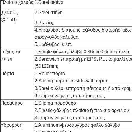
Πλαίσιο χάλυβα
1.Steel ακτίνα
(Q235B,
2.Steel στήλη
Q355B)
3.Bracing
4.H χάλυβας διατομής, χάλυβας διατομής κιβ
στρογγυλός χάλυβας,
5.L χάλυβας, κ.λπ.
Τοίχος και
1.Single φύλλο χάλυβα 0.36mm0.6mm πυκνά
στέγη
2.Sandwich επιτροπή με EPS, PU, το μαλλί γυα
(50120mm)
Πόρτα
1.Roller πόρτα
2.Sliding πόρτα και sidewall πόρτα
3.Steel φύλλο, επιτροπή σάντουιτς ή από κράμ
4. σύμφωνα με τις απαιτήσεις σας
Παράθυρο
1.Sliding παράθυρο
2.Plastic-χάλυβας πλαίσιο ή πλαίσιο αργιλίου
3. σύμφωνα με τις απαιτήσεις σας
Υδρορροή
1.Aluminum-ψευδάργυρος φύλλο χάλυβα