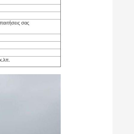
παιτήσεις σας
κ.λπ.