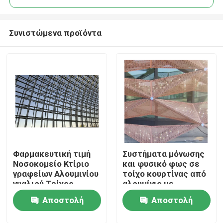
Συνιστώμενα προϊόντα
Φαρμακευτική τιμή
Συστήματα μόνωσης
Σπίτι
Νοσοκομείο Κτίριο
και φυσικό φως σε
γραφείων Αλουμινίου
τοίχο κουρτίνας από
γυαλιού Τείχος
αλουμίνιο με
Προϊόντα
κουρτίνας
προηγμένες
Αποστολή
Αποστολή
Φατσαδική ελεύθερο
τεχνολογίες γυαλιού
σχεδιασμό
Περίπου εμείς
ερώτησης
ερώτησης