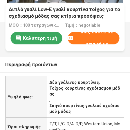
Διπλό γυαλί Low-E γυαλί κουρτίνα τοίχος για το
σχεδιασμό μόδας σας κτίρια προσόψεις
MOQ：100 τετραγωνικά μέτρα
Τιμή：negotiable
Μας ελάτε σε
Καλύτερη τιμή
επαφή με
Περιγραφή προϊόντων
Δύο γυάλινες κουρτίνες
,
Τοίχος κουρτίνας σχεδιασμού μόδ
ας
Υψηλό φως:
,
Σκηνό κουρτίνας γυαλιού σχεδιασ
μού μόδας
T/T, L/C, D/A, D/P, Western Union, Mo
Όροι πληρωμής
neyGram