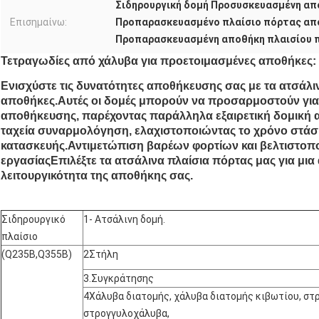
Σιδηρουργική δομή Προσυσκευασμένη απ
Επισημαίνω:
Προπαρασκευασμένο πλαίσιο πόρτας απ
Προπαρασκευασμένη αποθήκη πλαισίου 
Τετραγωδίες από χάλυβα για προετοιμασμένες αποθήκες:
Ενισχύστε τις δυνατότητες αποθήκευσης σας με τα ατσάλι
αποθήκες.Αυτές οι δομές μπορούν να προσαρμοστούν για
αποθήκευσης, παρέχοντας παράλληλα εξαιρετική δομική α
ταχεία συναρμολόγηση, ελαχιστοποιώντας το χρόνο στάση
κατασκευής.Αντιμετώπιση βαρέων φορτίων και βελτιστοπο
εργασίαςΕπιλέξτε τα ατσάλινα πλαίσια πόρτας μας για μια 
λειτουργικότητα της αποθήκης σας.
Σιδηρουργικό
1- Ατσάλινη δομή.
πλαίσιο
(Q235B,Q355B)
2Στήλη
3.Συγκράτησης
4Χάλυβα διατομής, χάλυβα διατομής κιβωτίου, σ
στρογγυλοχάλυβα,