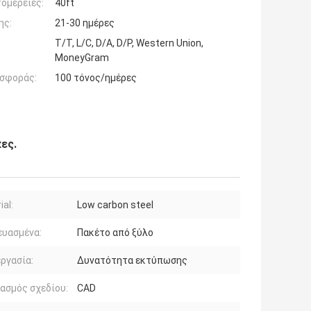
ομέρειες:
40ft
ης:
21-30 ημέρες
T/T, L/C, D/A, D/P, Western Union,
MoneyGram
σφοράς:
100 τόνος/ημέρες
ες.
ial:
Low carbon steel
ευασμένα:
Πακέτο από ξύλο
ργασία:
Δυνατότητα εκτύπωσης
ασμός σχεδίου:
CAD