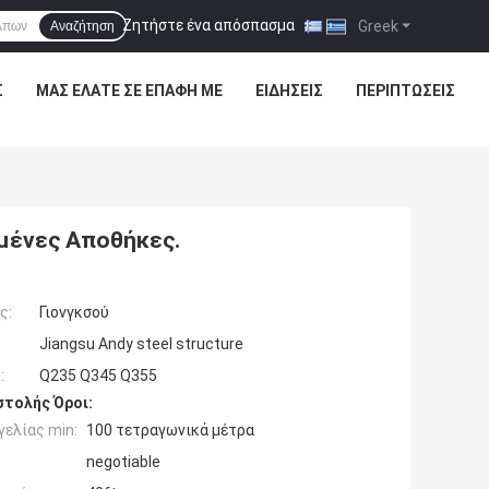
Ζητήστε ένα απόσπασμα
|
Greek
Αναζήτηση
Σ
ΜΑΣ ΕΛΆΤΕ ΣΕ ΕΠΑΦΉ ΜΕ
ΕΙΔΉΣΕΙΣ
ΠΕΡΙΠΤΏΣΕΙΣ
μένες Αποθήκες.
ς:
Γιονγκσού
Jiangsu Andy steel structure
:
Q235 Q345 Q355
τολής Όροι:
ελίας min:
100 τετραγωνικά μέτρα
negotiable