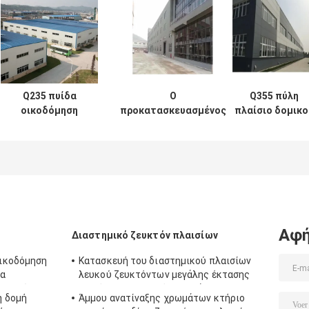
Q235 πυίδα
Ο
Q355 πύλη
οικοδόμηση
προκατασκευασμένος
πλαίσιο δομικο
κτηρίου
χάλυβας έριξε την
χάλυβα CAD πο
πλαισίων χάλυβα
πυίδα συγκόλληση
κάμπτει για τη
ΜΒ 0.6mm
ζευκτόντων πλαισίων
αποθήκη
ακαμψία στεγών
για τη μεγάλη δομή
εμπορευμάτω
χάλυβα
Αφή
Διαστημικό ζευκτόν πλαισίων
ικοδόμηση
Κατασκευή του διαστημικού πλαισίων
βα
λευκού ζευκτόντων μεγάλης έκτασης
ο κτηρίων
ικανότητας ζευκτόντων κάμπτοντας
η δομή
Άμμου ανατίναξης χρωμάτων κτήριο