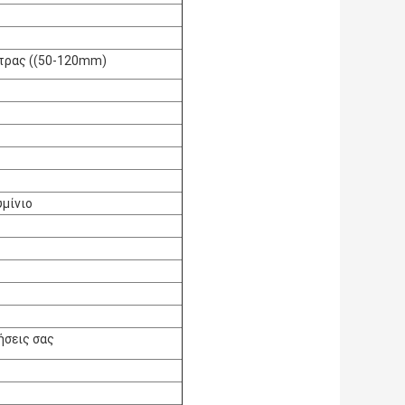
πέτρας ((50-120mm)
υμίνιο
ήσεις σας