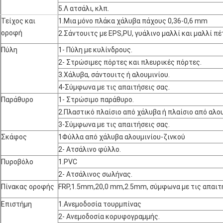
5.Λ ατσάλι, κλπ.
Τείχος και
1.Μια μόνο πλάκα χάλυβα πάχους 0,36-0,6 mm
οροφή
2.Σάντουιτς με EPS,PU, γυάλινο μαλλί και μαλλί 
Πύλη
1- Πύλη με κυλίνδρους.
2- Στρώσιμες πόρτες και πλευρικές πόρτες.
3.Χάλυβα, σάντουιτς ή αλουμινίου.
4-Σύμφωνα με τις απαιτήσεις σας.
Παράθυρο
1- Στρώσιμο παράθυρο.
2.Πλαστικό πλαίσιο από χάλυβα ή πλαίσιο από αλο
3-Σύμφωνα με τις απαιτήσεις σας.
Σκάφος
1Φύλλα από χάλυβα αλουμινίου-ζινκού
2- Ατσάλινο φύλλο.
Πυροβόλο
1.PVC
2- Ατσάλινος σωλήνας.
Πίνακας οροφής
FRP,1.5mm,20,0 mm,2.5mm, σύμφωνα με τις απαιτ
Επιστήμη
1.Ανεμοδοσία τουρμπίνας
2- Ανεμοδοσία κορυφογραμμής.