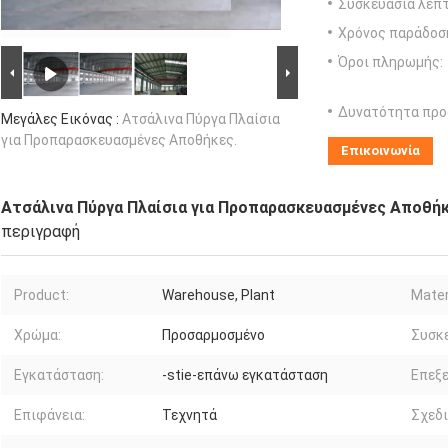
Συσκευασία λεπτ
Χρόνος παράδοσ
Όροι πληρωμής:
Δυνατότητα προ
Μεγάλες Εικόνας :
Ατσάλινα Πύργα Πλαίσια
για Προπαρασκευασμένες Αποθήκες.
Επικοινωνία
Ατσάλινα Πύργα Πλαίσια για Προπαρασκευασμένες Αποθήκ
περιγραφή
Product:
Warehouse, Plant
Mater
Χρώμα:
Προσαρμοσμένο
Συσκ
Εγκατάσταση:
-stie-επάνω εγκατάσταση
Επεξε
Επιφάνεια:
Τεχνητά
Σχεδι