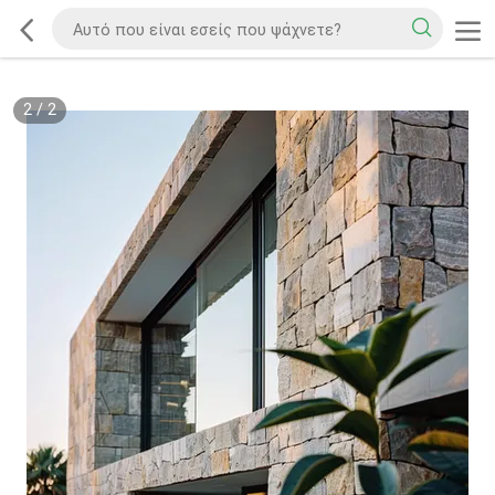
2
/
2