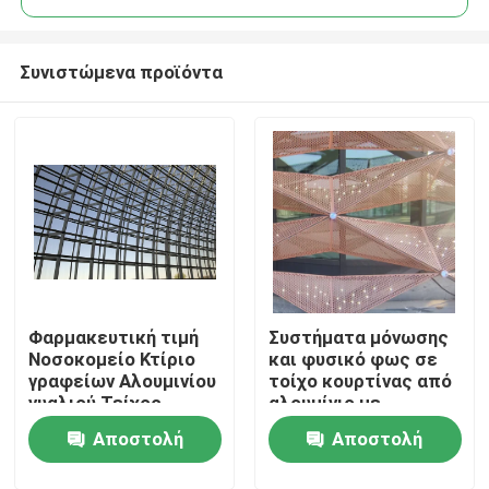
Συνιστώμενα προϊόντα
Φαρμακευτική τιμή
Συστήματα μόνωσης
Σπίτι
Νοσοκομείο Κτίριο
και φυσικό φως σε
γραφείων Αλουμινίου
τοίχο κουρτίνας από
γυαλιού Τείχος
αλουμίνιο με
Προϊόντα
κουρτίνας
προηγμένες
Αποστολή
Αποστολή
Φατσαδική ελεύθερο
τεχνολογίες γυαλιού
σχεδιασμό
Περίπου εμείς
ερώτησης
ερώτησης