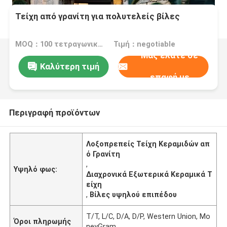
Τείχη από γρανίτη για πολυτελείς βίλες
MOQ：100 τετραγωνικά μέτρα
Τιμή：negotiable
Μας ελάτε σε
Καλύτερη τιμή
επαφή με
Περιγραφή προϊόντων
Λοξοπρεπείς Τείχη Κεραμιδών απ
ό Γρανίτη
,
Υψηλό φως:
Διαχρονικά Εξωτερικά Κεραμικά Τ
είχη
,
Βίλες υψηλού επιπέδου
T/T, L/C, D/A, D/P, Western Union, Mo
Όροι πληρωμής
neyGram