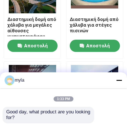
Γύρος εργοστασίων
Διαστημική δομή από
Διαστημική δομή από
χάλυβα για μεγάλες
χάλυβα για στέγες
αίθουσες
πισινών
Ποιοτικός έλεγχος
κινηματογράφου
Καινοτόμο σχεδιασμό
Αποστολή
Αποστολή
και δομική
Μας ελάτε σε επαφή με
ακεραιότητα
ερώτησης
ερώτησης
Ειδήσεις
myla
Περιπτώσεις
1:33 PM
διαστημικά πλαίσια χάλυβα
Good day, what product are you looking 
for?
Μεγάλης κλίμακας
Ελεγκτική και
Διαστημικό ζευκτόν πλαισίων
δομές από χάλυβα
καινοτόμα