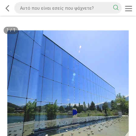
1
/
1