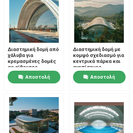
Διαστημική δομή από
Διαστημική δομή με
χάλυβα για
κομψό σχεδιασμό για
κρεμασμένες δομές
κεντρικά πάρκα και
σε αίθουσες
ανεπίσημες
κινηματογράφου που
εγκαταστάσεις
Αποστολή
Αποστολή
μεγιστοποιούν το
χώρο και την
ερώτησης
ερώτησης
ποιότητα του ήχου
Σπίτι
Προϊόντα
Περίπου εμείς