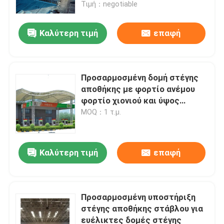
Τιμή：negotiable
Καλύτερη τιμή
επαφή
Προσαρμοσμένη δομή στέγης
αποθήκης με φορτίο ανέμου
φορτίο χιονιού και ύψος
γκρεμού
MOQ：1 τ.μ.
Καλύτερη τιμή
επαφή
Σπίτι
Προϊόντα
Προσαρμοσμένη υποστήριξη
στέγης αποθήκης στάβλου για
ευέλικτες δομές στέγης
Περίπου εμείς