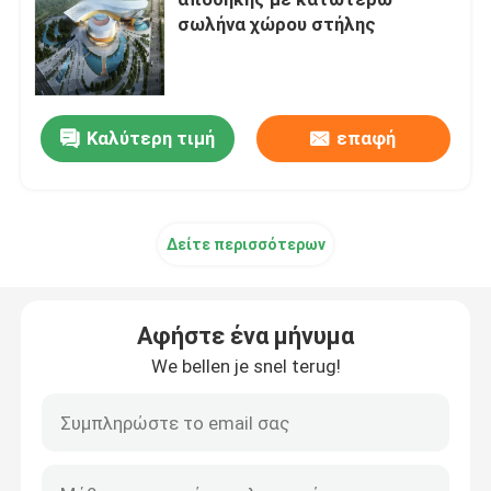
σωλήνα χώρου στήλης
Διαστημικός κόμβος πλαισίων
τοίχος κουρτινών αλουμινίου
Καλύτερη τιμή
επαφή
Ζευκτόν στεγών χάλυβα
Δείτε περισσότερων
πύλη πλαίσιο χάλυβα
Αφήστε ένα μήνυμα
Φεγγίτης θόλων στεγών
We bellen je snel terug!
Δομή μεμβρανών έντασης
Θόλος βενζινάδικων