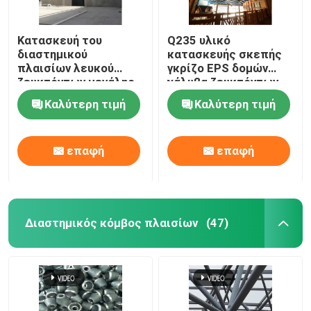
Κατασκευή του
Q235 υλικό
διαστημικού
κατασκευής σκεπής
πλαισίων λευκού
γκρίζο EPS δομών
ζευκτόντων μεγάλης
χάλυβα ζευκτόντων
έκτασης ικανότητας
για το εσωτερικό
Καλύτερη τιμή
Καλύτερη τιμή
ζευκτόντων
θεματικό πάρκο
κάμπτοντας
νερού
επαφή
επαφή
Διαστημικός κόμβος πλαισίων
(47)