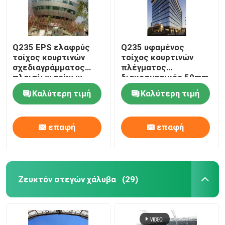
Q235 EPS ελαφρύς
Q235 υφαμένος
τοίχος κουρτινών
τοίχος κουρτινών
σχεδιαγράμματος
πλέγματος
πλαισίων τοίχων
διακοσμητικός 50mm
κουρτινών αλουμινίου
για τα υψηλά κτήρια
Καλύτερη τιμή
Καλύτερη τιμή
50mm
ανόδου
επαφή
επαφή
Ζευκτόν στεγών χάλυβα
(29)