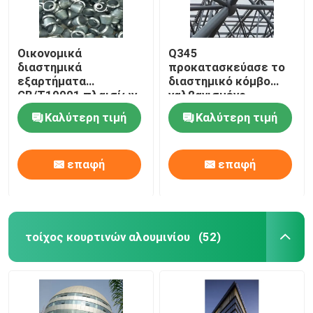
Οικονομικά
Q345
διαστημικά
προκατασκεύασε το
εξαρτήματα
διαστημικό κόμβο
GB/T19001 πλαισίων
γαλβανισμένο
ζευκτόντων κοινά
σύνδεση ΜΒ πλαισίων
Καλύτερη τιμή
Καλύτερη τιμή
άσπρα διαστημικά
επαφή
επαφή
τοίχος κουρτινών αλουμινίου
(52)