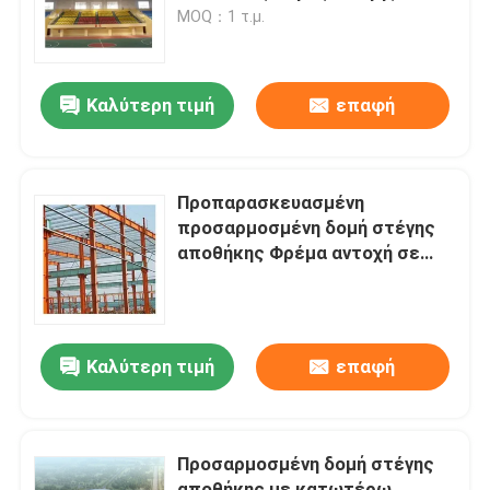
MOQ：1 τ.μ.
Γύρος εργοστασίων
Καλύτερη τιμή
επαφή
Ποιοτικός έλεγχος
Μας ελάτε σε επαφή με
Προπαρασκευασμένη
προσαρμοσμένη δομή στέγης
αποθήκης Φρέμα αντοχή σε
Ειδήσεις
σεισμούς
Περιπτώσεις
Καλύτερη τιμή
επαφή
διαστημικά πλαίσια χάλυβα
Προσαρμοσμένη δομή στέγης
Διαστημικό ζευκτόν πλαισίων
αποθήκης με κατωτέρω