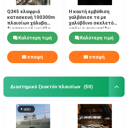
Q345 ελαφριά
Η καυτή εμβύθιση
κατασκευή 100300m
γαλβάνισε τα με
πλαισίων χάλυβα
χαλύβδινο σκελετό
διαστημική μεγάλη
κτήρια σχηματίζει
έκταση πλέγματος
αψίδα το δομικό
Καλύτερη τιμή
Καλύτερη τιμή
πλαισίων
διαστημικό πλαίσιο
300m
επαφή
επαφή
Διαστημικό ζευκτόν πλαισίων
(50)