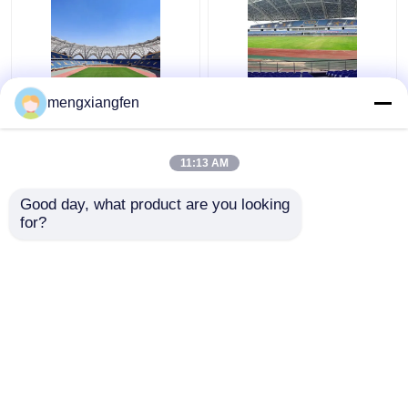
Q235 καμμμένος
Εισελκόμενα Q355
mengxiangfen
χάλυβα σταθερός
γυαλιού θόλων
πράσινος ζευκτόντων
στεγών ζευκτόντα
στεγών μετάλλων
στεγών μετάλλων
11:13 AM
στεγών ζαρωμένος
κατασκευής καμμμένα
Καλύτερη τιμή
Καλύτερη τιμή
ζευκτόν
ασήμι
Good day, what product are you looking 
for?
επαφή
επαφή
Δείτε περισσότερων
Αρχική Σελίδα
Περίπου εμείς
επαφή
Desktop Site
Sitemap
Privacy Policy